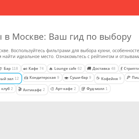
 в Москве: Ваш гид по выбору
кве. Воспользуйтесь фильтрами для выбора кухни, особенносте
 найти идеальное место. Ознакомьтесь с рейтингом и отзывам
Бар
Кафе
Lounge cafe
Доставка
Стрипти
🍺
🍛
🔥
🚚
💃
118
74
62
48
Кондитерская
Суши-бар
Пи
🍰
🍣
🍕
9
9
☕
ный зал
Кофейня
12
9
 клуб
Арт-кафе
Фуд-молл
🎨
🥡
2
2
1
🎬
Антикафе
2