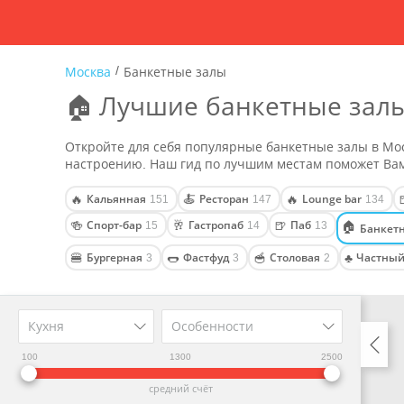
/
Москва
Банкетные залы
🏠 Лучшие банкетные залы
Откройте для себя популярные банкетные залы в Мос
настроению. Наш гид по лучшим местам поможет Вам
Кальянная
Ресторан
Lounge bar
🔥
🍝
🔥
151
147
134
Спорт-бар
Гастропаб
Паб
🍻
🥂
🍺
15
14
13
🏠
Банкет
Бургерная
Фастфуд
Столовая
Частный
🍔
🌭
🥣
♣
3
3
2
Кухня
Особенности
100
1300
2500
средний счёт