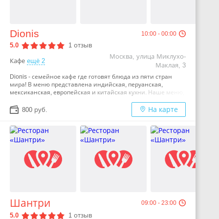
Dionis
10:00 - 00:00
5.0
1
отзыв
Москва, улица Миклухо-
Кафе
ещё 2
Маклая, 3
Dionis - семейное кафе где готовят блюда из пяти стран
мира! В меню представлена индийская, перуанская,
мексиканская, европейская и китайская кухни. Наше меню,
как настоящая книга путешественника, а иностранные
повара — проводники аутентичных блюд своей страны. Вы
На карте
800 руб.
отправитесь в китайский квартал Кэба, почувствуете приз
Индийского океана, а затем погрузитесь в далёкую Мексику
и загадочное Перу. 22 года Dionis предлагает не только
гастрономические путешествия, но общение. У нас вы
встретите гостей из Чили, Кореи, Ливана, Индии, Китая,
Бразилии и т.д.. Дружелюбная атмосфера Dionis помогает
познакомиться с удивительными людьми из разных
уголков мира. Для юных гостей кафе мы готовим авторские
детские блюда и проводим кулинарные — мастер классы.
Малышей знакомим с культурами стран, с особенностями
кухонь Перу, Китай и Индии. …
Шантри
09:00 - 23:00
5.0
1
отзыв