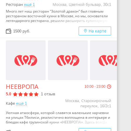
Ресторан
ещё 1
Москва, Цветной бульвар, 30с1
Много лет наш ресторан "Золотой дракон" был главным
рестораном восточной кухни в Москве, но мы, основатели
легендарного ресторана, решили расширить кулинарную
палитру. Наш новый проект - ресторан "ШАНТРИ" не имеет
аналогов, в новом ресторане китайская кухня органично
На карте
1500 руб.
переплетаясь с тенденциями современной московской
гастрономии, приобрела новое свежее звучание. Открытие
нового проекта от родоначальника китайской кухни в
Москве, ресторана «Золотой Дракон», ресторан «ШАНТРИ»
- это значимое событие для всей отечественной
ресторанной индустрии. В ресторане "ШАНТРИ" вы не
только насладитесь вкусом блюд и расслабляющей уютной
обстановкой, но и сможете наблюдать, как на открытой
кухне, повара-виртуозы создают свои кулинарные
шедевры. …
НЕЕВРОПА
10:00 - 23:00
5.0
1
отзыв
Москва, Старокирочный
Кафе
ещё 1
переулок, 16/2с1
Уютная атмосфера, которой славятся маленькие харчевни
на улицах Тбилиси, реалистично воплощена в интерьере и
блюдах кафе грузинской кухни «НЕЕВРОПА». Здесь всегда
рады видеть любителей по-домашнему вкусной еды. К