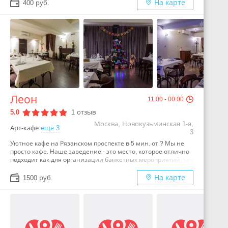
услугам посетителей – уютный зал, где можно приятно
На карте
400 руб.
провести время за бизнес-ланчем с коллегами или
посидеть с друзьями.…
Леон
11:00 - 00:00
5.0
1
отзыв
Москва, Новокузьминская 1-я,
Арт-кафе
ещё 3
3
Уютное кафе на Рязанском проспекте в 5 мин. от ? Мы не
просто кафе. Наше заведение - это место, которое отлично
подходит как для организации банкетных мероприятий, так
и для проведения уютного вечера в теплой компании. При
заказе от 2500 рублей, мы дарим Вам бутылку вина, которая
На карте
1500 руб.
приятно скрасит Ваш ужин и вечер с близкими.…