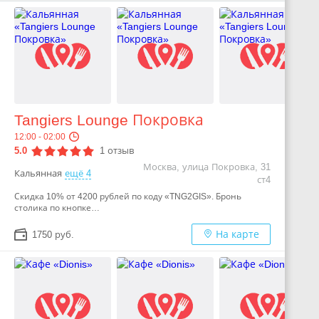
Tangiers Lounge Покровка
12:00 - 02:00
5.0
1
отзыв
Москва, улица Покровка, 31
Кальянная
ещё 4
ст4
Скидка 10% от 4200 рублей по коду «TNG2GIS». Бронь
столика по кнопке…
На карте
1750 руб.