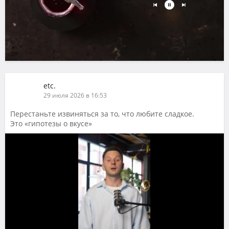
etc.
29 июля 2026 в 16:53
Перестаньте извиняться за то, что любите сладкое.
Это «гипотезы о вкусе»