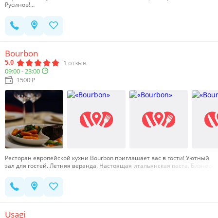
Русинов!…
Bourbon
1
отзыв
5.0
09:00 - 23:00
1500 ₽
Ресторан европейской кухни Bourbon приглашает вас в гости! Уютный
зал для гостей. Летняя веранда. Настоящая итальянская паста. Бизнес-
ланч по будням. Качественные продукты. У нас вы отведаете стейки от
шеф-повара, приготовленные из мраморной говядины высокого
качества, ризотто с чернилами каракатицы и домашние нежные пасты,
десерты собственного приготовления и многое другое! …
Usagi