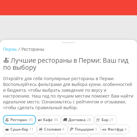
Пермь
/
Рестораны
🍝 Лучшие рестораны в Перми: Ваш гид
по выбору
Откройте для себя популярные рестораны в Перми.
Воспользуйтесь фильтрами для выбора кухни, особенностей
и бюджета, чтобы выбрать заведение по вкусу и
настроению. Наш гид по лучшим местам поможет Вам найти
идеальное место. Ознакомьтесь с рейтингом и отзывами,
чтобы сделать правильный выбор.
🍝
🍛
🚚
🍺
Ресторан
35
Кафе
34
Доставка
28
Бар
21
🍣
🥣
🍕
🌭
Суши-бар
11
Столовая
6
Пиццерия
5
Фастфуд
4