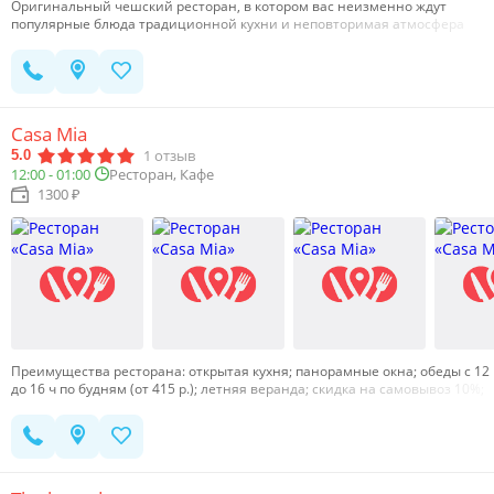
Оригинальный чешский ресторан, в котором вас неизменно ждут
популярные блюда традиционной кухни и неповторимая атмосфера
европейского гостеприимства.У нас много места для больших компаний,
есть бизнес-ланчи от 235 р., всегда свежая пресса и бесплатный Wi-Fi,
спортивные трансляции, просторная летняя веранда, удобный паркинг
— и всё это в самом центре города.…
Casa Mia
1
отзыв
5.0
12:00 - 01:00
Ресторан, Кафе
1300 ₽
Преимущества ресторана: открытая кухня; панорамные окна; обеды с 12
до 16 ч по будням (от 415 р.); летняя веранда; скидка на самовывоз 10%;
дровяная печь; подарочные сертификаты; детская комната; сезонное
меню. Для людей с ограниченными возможностями на первом этаже
ресторана мы установили специальный просторный туалет по всем
международным стандартам.Будем рады видеть всех жителей Перми в
итальянском ресторане Casa Mia.…