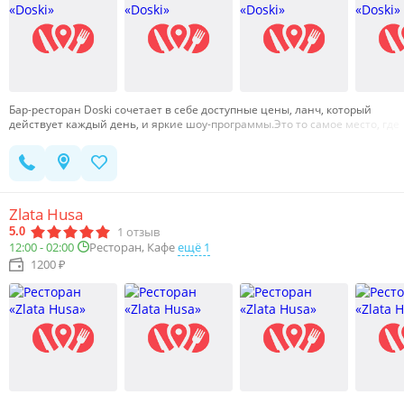
коктейль — мы обещаем незабываемое приключение, которое вы не
забудете.…
Бар-ресторан Doski сочетает в себе доступные цены, ланч, который
действует каждый день, и яркие шоу-программы.Это то самое место, где
можно попасть на зажигательную вечеринку с большим танцполом и
современной музыкой, отдохнуть и спеть песни в караоке, весело
отметить любой праздник и уютно поужинать.Doski дают возможность
каждому жителю устроить себе отдых по одной из самых доступных цен
в городе.…
Zlata Husa
1
отзыв
5.0
Ресторан, Кафе
ещё 1
12:00 - 02:00
1200 ₽