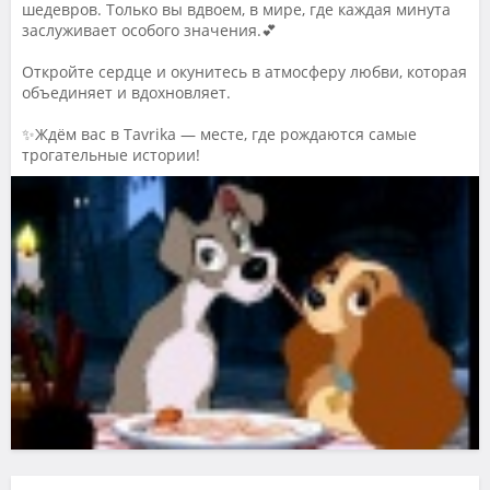
шедевров. Только вы вдвоем, в мире, где каждая минута
заслуживает особого значения.💕
Откройте сердце и окунитесь в атмосферу любви, которая
объединяет и вдохновляет.
✨Ждём вас в Tavrika — месте, где рождаются самые
трогательные истории!