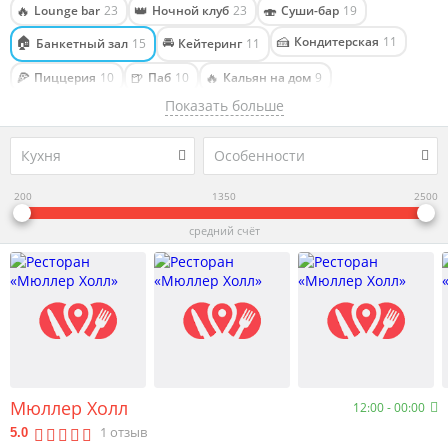
🔥
👑
🍣
Lounge bar
23
Ночной клуб
23
Суши-бар
19
🏠
🚘
🍰
Кондитерская
11
Банкетный зал
15
Кейтеринг
11
🍕
🍺
🔥
Пиццерия
10
Паб
10
Кальян на дом
9
Показать больше
🍔
🎤
🥧
Бургерная
8
Караоке-бар
8
Кулинария
8
🔥
🎬
🎱
Lounge cafe
6
Бильярдный клуб
5
Антикафе
5
Кухня
Особенности
🥣
🍻
🥨
♣
Столовая
5
Спорт-бар
4
Пекарня
4
Частный клуб
3
200
1350
2500
🎨
🎤
🍺
Арт-кафе
2
Караоке-клуб
2
Таверна
1
средний счёт
Мюллер Холл
12:00 - 00:00
1
отзыв
5.0