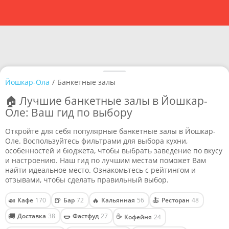
Йошкар-Ола
/
Банкетные залы
🏠 Лучшие банкетные залы в Йошкар-
Оле: Ваш гид по выбору
Откройте для себя популярные банкетные залы в Йошкар-
Оле. Воспользуйтесь фильтрами для выбора кухни,
особенностей и бюджета, чтобы выбрать заведение по вкусу
и настроению. Наш гид по лучшим местам поможет Вам
найти идеальное место. Ознакомьтесь с рейтингом и
отзывами, чтобы сделать правильный выбор.
🍛
🍺
🔥
🍝
Кафе
170
Бар
72
Кальянная
56
Ресторан
48
🚚
🌭
☕
Доставка
38
Фастфуд
27
Кофейня
24