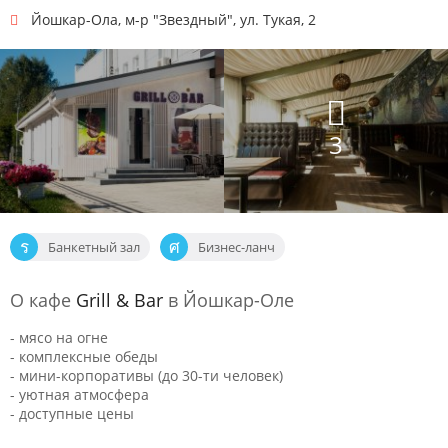
Йошкар-Ола
,
м-р "Звездный", ул. Тукая, 2
3
Банкетный зал
Бизнес-ланч
О кафе
Grill & Bar
в Йошкар-Оле
- мясо на огне
- комплексные обеды
- мини-корпоративы (до 30-ти человек)
- уютная атмосфера
- доступные цены