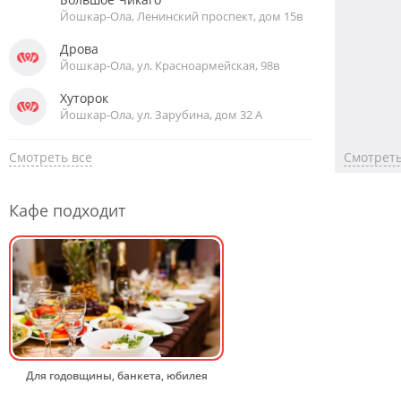
Йошкар-Ола, Ленинский проспект, дом 15в
Дрова
Йошкар-Ола, ул. Красноармейская, 98в
Хуторок
Йошкар-Ола, ул. Зарубина, дом 32 А
Смотреть все
Смотреть
Кафе подходит
Для годовщины, банкета, юбилея