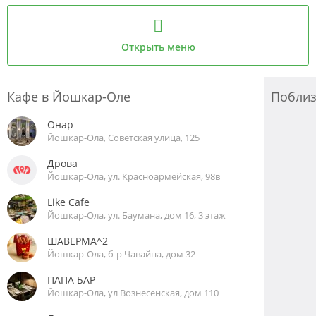
Открыть меню
Кафе в Йошкар-Оле
Побли
Онар
Йошкар-Ола, Советская улица, 125
Дрова
Йошкар-Ола, ул. Красноармейская, 98в
Like Cafe
Йошкар-Ола, ул. Баумана, дом 16, 3 этаж
ШАВЕРМА^2
Йошкар-Ола, б-р Чавайна, дом 32
ПАПА БАР
Йошкар-Ола, ул Вознесенская, дом 110