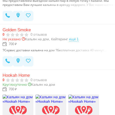
Мы предоставляем выездной кальян-бар в любую точку г.Казани. Мы
предоставим Вам лучшие кальяны в аренду недорого. У Вас намечается
День рождения, свадьба или другое большое торжественное
мероприятие? Или Вы решили отдохнуть с друзьями и хотите удивить
гостей? Закажите кальяны на прокат. Аренда кальянов в нашей
компании по весьма низким ценам. …
Golden Smoke
0
0
отзывов
Кальян на дом, Кейтеринг
ещё 1
Не указано
700 ₽
?Сервис доставки кальяна на дом ?Бесплатная доставка 40 минут…
Hookah Home
0
0
отзывов
Круглосуточно
Кальян на дом
700 ₽