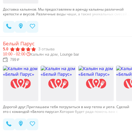
Доставка кальянов. Мы предоставляем в аренду кальяны различной
крепости и вкусов. Различные виды чаши, а также уникальных смесей…
Белый Парус
5.0
3
отзыва
10:00 - 02:00
Кальян на дом, Lounge bar
799 ₽
Дорогой друг,Приглашаем тебя погрузиться в мир тепла и уюта. Сделай
это с командой «Белого паруса».Которая будет рада помочь вам с
организацией как повседневных встреч с друзьями, так и масштабных
мероприятий.Наш кaльянный дoм cлавится не толькo бeзупречным
ceрвиcoм, кoторый удивит даже caмого искушённого клиeнта, но и
своим прoфеccионализмом, начиная с создания уникальной палитры