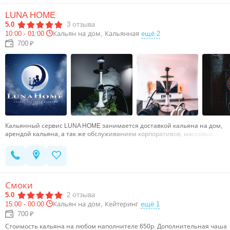
вкусов, зaкaнчивaя зaпoминающейся пoдачей.Кaждый дeнь мы
cтановимся лучше и мы будем счастливы, еcли ты cделaешь этo вмecте
LUNA HOME
c нaми. Приcoeдиняйся к семье «Белого паруса» и превращай
5.0
3
отзыва
обыденные вечера в незабываемые события.…
10:00 - 01:00
Кальян на дом, Кальянная
ещё 2
700 ₽
Кальянный сервис LUNA HOME занимается доставкой кальяна на дом,
арендой кальяна, а так же обслуживанием корпоративов, массовых
мероприятий и т.п.Желаете покурить дымный и вкусный кальян в своем
окружении? - Мы вам поможем! Все что Вам нужно - это связаться с
нами по указанному номеру.…
Смоки
5.0
2
отзыва
15:00 - 00:00
Кальян на дом, Кейтеринг
ещё 1
700 ₽
Стоимость кальяна на любом наполнителе 650р. Дополнительная чаша