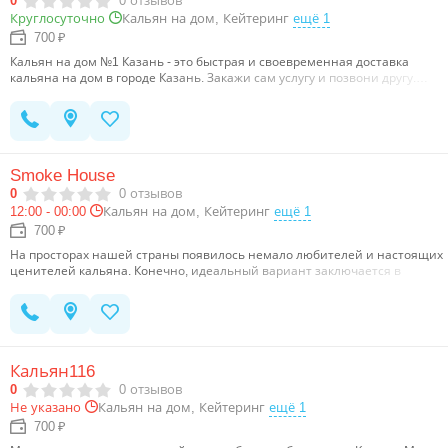
0
0
отзывов
Кальян на дом, Кейтеринг
ещё 1
Круглосуточно
700 ₽
Кальян на дом №1 Казань - это быстрая и своевременная доставка
кальяна на дом в городе Казань. Закажи сам услугу и позвони другу.…
Smoke House
0
0
отзывов
12:00 - 00:00
Кальян на дом, Кейтеринг
ещё 1
700 ₽
На просторах нашей страны появилось немало любителей и настоящих
ценителей кальяна. Конечно, идеальный вариант заключается в
покупке собственного приспособления для релакса, но случаи бывают
самые разные. Однако в любой ситуации мы готовы помочь вам, а для
этого достаточно заказать доставку кальяна на дом.…
Кальян116
0
0
отзывов
Кальян на дом, Кейтеринг
ещё 1
Не указано
700 ₽