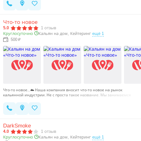
кальянного кейтеринга (обслуживания) дарим кальян на фрукте).
Каждую среду всем студентам скидка 10% на кальян!…
Что-то новое
5.0
1
отзыв
Кальян на дом, Кейтеринг
ещё 1
Круглосуточно
500 ₽
Что-то новое...☁️ Наша компания вносит что-то новое на рынок
кальянной индустрии. Не с проста такое название. Мы занимаемся
доставкой кальяна на дом, арендой кальяна, а также обслуживанием
мероприятий. В нашем штате квалифицированный персонал,
обучающиеся в Burncommunity School. Высокий сервис обслуживания.
Соблюдение всех правил и норм. Работа на основе договора. Большой
ассортимент продукции, на любой вкус. Весь парк из нержавеющей
DarkSmoke
стали с уникальной продувкой. Дезинфекция кальянов специальным
средством, а также паром.…
4.0
1
отзыв
Кальян на дом, Кейтеринг
ещё 1
Круглосуточно