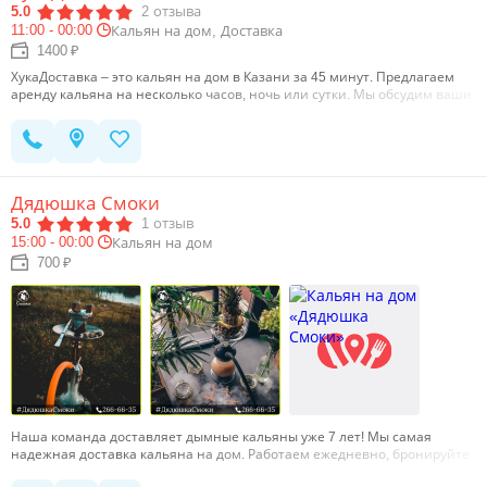
выездного парового коктейля.…
5.0
2
отзыва
11:00 - 00:00
Кальян на дом, Доставка
1400 ₽
ХукаДоставка – это кальян на дом в Казани за 45 минут. Предлагаем
аренду кальяна на несколько часов, ночь или сутки. Мы обсудим ваши
предпочтения и сделаем вкусный микс. Устрой кальянную атмосферу у
себя дома. Курьер доставит кальян и весь комплект до вашей двери. Все
чаши будут готовы, вам останется налить воду в колбу, разогреть угли -
кальян готов. ХукаДоставка - это доставка кальянов в Казани. Звоните и
заказывайте кальян с доставкой. Доставляем готовые миксы в Казани. …
Дядюшка Смоки
5.0
1
отзыв
15:00 - 00:00
Кальян на дом
700 ₽
Наша команда доставляет дымные кальяны уже 7 лет! Мы самая
надежная доставка кальяна на дом. Работаем ежедневно, бронируйте
кальяны и заказывайте по телефону или на сайте. При заказе