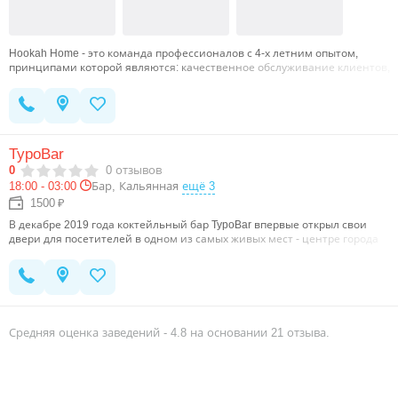
Hookah Home - это команда профессионалов с 4-х летним опытом,
принципами которой являются: качественное обслуживание клиентов,
быстрая доставка и постоянное улучшение своих навыков! …
TypoBar
0
0
отзывов
18:00 - 03:00
Бар, Кальянная
ещё 3
1500 ₽
В декабре 2019 года коктейльный бар TypoBar впервые открыл свои
двери для посетителей в одном из самых живых мест - центре города
Казань. Бар расположился в доме, построенном в 1864 году и
являющемся памятником жилой архитектуры, отнесенном к объектам
культурного наследия республиканского значения. Сегодня интерьер
бара, находящегося на мансардном этаже здания, удачно сочетает в
себе все необходимое для качественного отдыха гостей разных
возрастных категорий. Концепцию заведения мы выстраиваем по
Средняя оценка заведений -
4.8
на основании
21
отзыва.
демократичному принципу: «TypoBar - это бар для друзей». Мы верим,
что создание коктейля – отдельный вид искусства и готовы
удовлетворить любые вкусовые предпочтения даже самого
взыскательного гостя по его индивидуальному заказу. Качественные
напитки прекрасно сочетаются с блюд европейской, мексиканской,