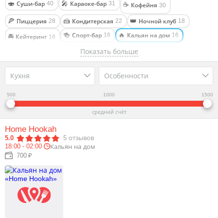
Суши-бар
Караоке-бар
🍣
🎤
40
31
☕
Кофейня
30
Пиццерия
Кондитерская
Ночной клуб
🍕
🍰
👑
28
22
18
Спорт-бар
Кальян на дом
🍻
🔥
16
16
🚘
Кейтеринг
16
Показать больше
Стриптиз-клуб
Фастфуд
Столовая
💃
🌭
🥣
11
11
10
Караоке-клуб
Паб
Бургерная
Lounge cafe
🎤
🍺
🍔
🔥
10
9
7
7
Кухня
Особенности
Лапшичная
Частный клуб
Бильярдный клуб
🍲
♣
🎱
4
4
3
Арт-кафе
Кулинария
Гастропаб
🎨
🥧
🥂
3
2
2
500
🎬
1000
1500
Антикафе
3
Фуд-молл
🥡
средний счёт
1
Home Hookah
5.0
5
отзывов
18:00 - 02:00
Кальян на дом
700 ₽