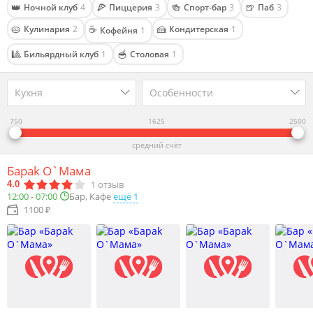
👑
🍕
🍻
🍺
Ночной клуб
4
Пиццерия
3
Спорт-бар
3
Паб
3
🥧
☕
🍰
Кулинария
2
Кондитерская
1
Кофейня
1
🎱
🥣
Бильярдный клуб
1
Столовая
1
Кухня
Особенности
750
1625
2500
средний счёт
Барak О`Мaмa
1
отзыв
4.0
Бар, Кафе
ещё 1
12:00 - 07:00
1100 ₽