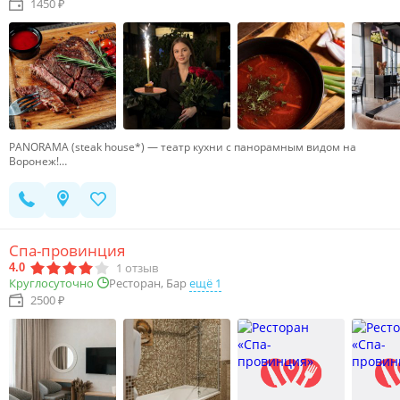
1450 ₽
PANORAMA (steak house*) — театр кухни с панорамным видом на
Воронеж!…
Спа-провинция
1
отзыв
4.0
Ресторан, Бар
ещё 1
Круглосуточно
2500 ₽