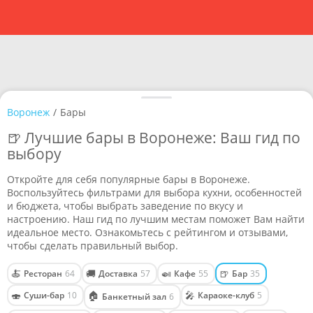
Воронеж
/
Бары
🍺 Лучшие бары в Воронеже: Ваш гид по
выбору
Откройте для себя популярные бары в Воронеже.
Воспользуйтесь фильтрами для выбора кухни, особенностей
и бюджета, чтобы выбрать заведение по вкусу и
настроению. Наш гид по лучшим местам поможет Вам найти
идеальное место. Ознакомьтесь с рейтингом и отзывами,
чтобы сделать правильный выбор.
🍝
🚚
🍛
🍺
Ресторан
64
Доставка
57
Кафе
55
Бар
35
🍣
🏠
🎤
Суши-бар
10
Караоке-клуб
5
Банкетный зал
6